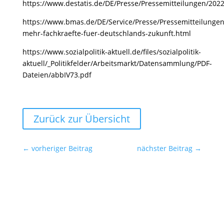
https://www.destatis.de/DE/Presse/Pressemitteilungen/202
https://www.bmas.de/DE/Service/Presse/Pressemitteilungen/
mehr-fachkraefte-fuer-deutschlands-zukunft.html
https://www.sozialpolitik-aktuell.de/files/sozialpolitik-
aktuell/_Politikfelder/Arbeitsmarkt/Datensammlung/PDF-
Dateien/abbIV73.pdf
Zurück zur Übersicht
←
vorheriger Beitrag
nächster Beitrag
→
Ansprechpartner für die Redaktionen
SYNERGIE Personal Deutschland GmbH
Gebrüder-Himmelheber-Str. 7