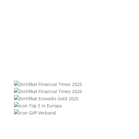
76135 Karlsruhe
Helge Schaare
Telefon: +49 721 354498-0
E-Mail:
marketing@synergie.de