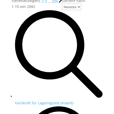
Stellenanzeigen
Sortiere nach:
1
2
3
…
209
1
-
10
von
2082
Fachkraft für Lagerlogistik (m/w/d)