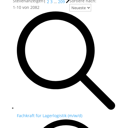
Stellenanzeigen
Sortiere nach:
1
2
3
…
209
1
-
10
von
2082
Fachkraft für Lagerlogistik (m/w/d)