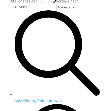
Stellenanzeigen
Sortiere nach:
1
2
3
…
7
1
-
10
von
63
Auslieferungsfahrer (m/w/d)