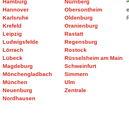
Hamburg
Nürnberg
Hannover
Obersontheim
Karlsruhe
Oldenburg
Krefeld
Oranienburg
Leipzig
Rastatt
Ludwigsfelde
Regensburg
Lörrach
Rostock
Lübeck
Rüsselsheim am Main
Magdeburg
Schweinfurt
Mönchengladbach
Simmern
München
Ulm
Neuenburg
Zentrale
Nordhausen