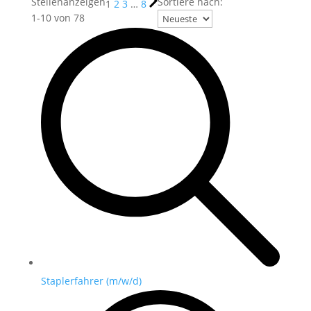
Stellenanzeigen
Sortiere nach:
1
2
3
…
8
1
-
10
von
78
Staplerfahrer (m/w/d)