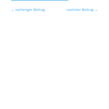
←
vorheriger Beitrag
nächster Beitrag
→
Ansprechpartner für die Redaktionen
SYNERGIE Personal Deutschland GmbH
Gebrüder-Himmelheber-Str. 7
76135 Karlsruhe
Helge Schaare
Telefon: +49 721 354498-0
E-Mail:
marketing@synergie.de