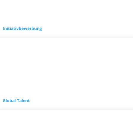
Initiativbewerbung
Systemadministrator-
Sysadmins!!
NEWS-BLOG
Global Talent
28. Juli 2023