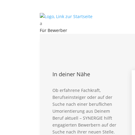
a
Für Bewerber
Kontakt
Für Bewerber
Vorteile – Für Bewerber
Aktuelle Stellen
Karriere Intern
In deiner Nähe
Ausbildung Intern
Initiativbewerbung
Global Talent
Ob erfahrene Fachkraft,
Berufseinsteiger oder auf der
Für Professionals
Suche nach einer beruflichen
FAQ – Für Bewerber
Umorientierung aus Deinem
Beruf aktuell – SYNERGIE hilft
Für Kunden
engagierten Bewerbern auf der
Für Kunden – Vorteile
Suche nach ihrer neuen Stelle.