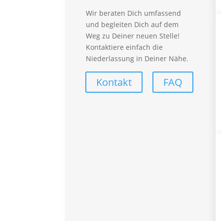
Arbeitnehmerüberlassung
Wir beraten Dich umfassend
Personalberatung
und begleiten Dich auf dem
synergieProxi OnSite
Weg zu Deiner neuen Stelle!
synergieProxi Master
Kontaktiere einfach die
Global Talent Recruitung
Niederlassung in Deiner Nähe.
Für Mitarbeiter
Kontakt
FAQ
Vorteile – Für Mitarbeiter
Empfehlungsprogramm
Lohnabrechnung
FAQ – Für Mitarbeiter
Branchen
Automotive
Callcenter
Finance
Handwerk
Industrial