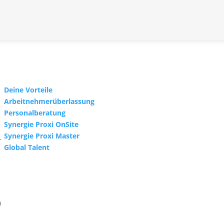
Helge Schaare
Telefon: +49 721 354498-0
E-Mail:
marketing@synergie.de
Deine Vorteile
Arbeitnehmerüberlassung
Personalberatung
Synergie Proxi OnSite
Synergie Proxi Master
–
Global Talent
.
n