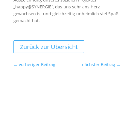
„happy@SYNERGIE“, das uns sehr ans Herz
gewachsen ist und gleichzeitig unheimlich viel Spaß
gemacht hat.
Zurück zur Übersicht
←
vorheriger Beitrag
nächster Beitrag
→
Ansprechpartner für die Redaktionen
SYNERGIE Personal Deutschland GmbH
Gebrüder-Himmelheber-Str. 7
76135 Karlsruhe
Helge Schaare
Telefon: +49 721 354498-0