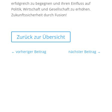
erfolgreich zu begegnen und ihren Einfluss auf
Politik, Wirtschaft und Gesellschaft zu erhöhen.
Zukunftssicherheit durch Fusion!
Zurück zur Übersicht
←
vorheriger Beitrag
nächster Beitrag
→
Ansprechpartner für die Redaktionen
SYNERGIE Personal Deutschland GmbH
Gebrüder-Himmelheber-Str. 7
76135 Karlsruhe
Helge Schaare
Telefon: +49 721 354498-0
E-Mail:
marketing@synergie.de