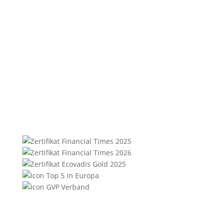
76135 Karlsruhe
Helge Schaare
Telefon: +49 721 354498-0
E-Mail:
marketing@synergie.de