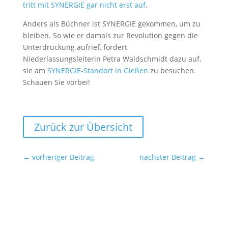
tritt mit SYNERGIE gar nicht erst auf
.
Anders als Büchner ist SYNERGIE gekommen, um zu
bleiben. So wie er damals zur Revolution gegen die
Unterdrückung aufrief, fordert
Niederlassungsleiterin Petra Waldschmidt dazu auf,
sie am
SYNERGIE-Standort in Gießen
zu besuchen.
Schauen Sie vorbei!
Zurück zur Übersicht
←
vorheriger Beitrag
nächster Beitrag
→
Ansprechpartner für die Redaktionen
SYNERGIE Personal Deutschland GmbH
Gebrüder-Himmelheber-Str. 7