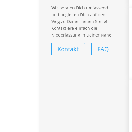
Arbeitnehmerüberlassung
Wir beraten Dich umfassend
Personalberatung
und begleiten Dich auf dem
synergieProxi OnSite
Weg zu Deiner neuen Stelle!
synergieProxi Master
Kontaktiere einfach die
Global Talent Recruitung
Niederlassung in Deiner Nähe.
Für Mitarbeiter
Kontakt
FAQ
Vorteile – Für Mitarbeiter
Empfehlungsprogramm
Lohnabrechnung
FAQ – Für Mitarbeiter
Branchen
Automotive
Callcenter
Finance
Handwerk
Industrial