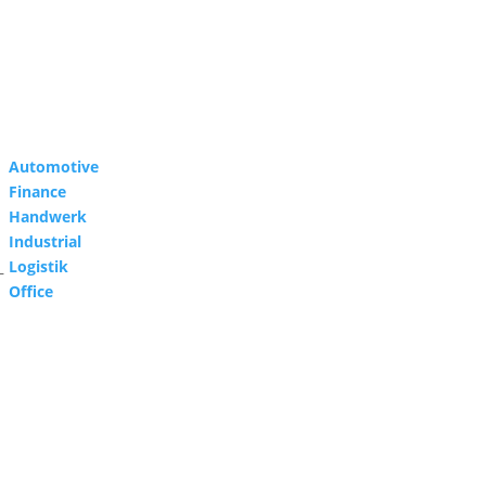
Automotive
Finance
Handwerk
Industrial
Logistik
–
Office
ERFOLG ENTSTEHT IM WIR.