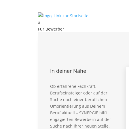
a
Für Bewerber
Kontakt
Für Bewerber
Vorteile – Für Bewerber
Aktuelle Stellen
Karriere Intern
In deiner Nähe
Ausbildung Intern
Initiativbewerbung
Global Talent
Ob erfahrene Fachkraft,
Berufseinsteiger oder auf der
Für Professionals
Suche nach einer beruflichen
FAQ – Für Bewerber
Umorientierung aus Deinem
Beruf aktuell – SYNERGIE hilft
Für Kunden
engagierten Bewerbern auf der
Für Kunden – Vorteile
Suche nach ihrer neuen Stelle.