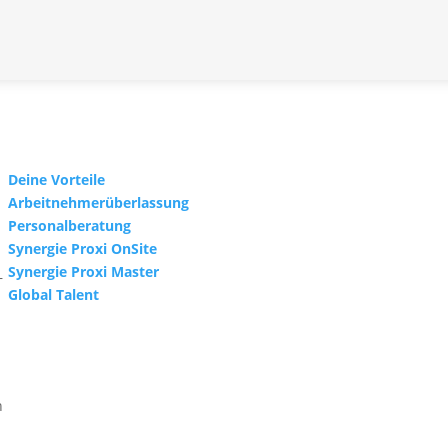
standortübergreifend aus. Klares Ziel ist, d
aber auch Kompetenzen wie Projektmanagement
und so nach deren Ausbildung, engagierte un
intern
zu übernehmen.
Duales Studium im Personalmanagement
Neben den kaufmännischen Ausbildungsberufen
ist dieses Jahr mit Vanessa Gehrke erstmals a
Deine Vorteile
Arbeitnehmerüberlassung
Von einem dualen Studium profitieren beide 
Personalberatung
macht den Unterschied. Vanessa Gehrke verb
Synergie Proxi OnSite
Mannheim beim Studium im Bereich Person
Synergie Proxi Master
–
unserer
Niederlassung Schwetzingen
. Theori
Global Talent
Auf der Suche nach einem Ausbildungs- oder
.
Interesse geweckt? Wir suchen weiter nach e
einem Kaufmann für Büromanagement (w/m/d
Controlling“ in Karlsruhe und nach Personald
n
verschiedenen Niederlassungen.