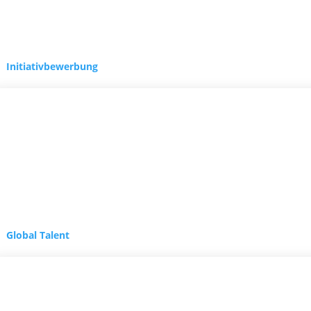
Initiativbewerbung
Ausbildungsstart 202
Studiengang
NEWS-BLOG
Global Talent
4. Oktober 2022