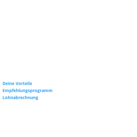
>> Weitere Informationen sowie Bewerbungs
←
vorheriger Beitrag
SYNERGIE Personal Deutschland GmbH
Gebrüder-Himmelheber-Str. 7
76135 Karlsruhe
Deine Vorteile
Helge Schaare
Empfehlungsprogramm
Telefon: +49 721 354498-0
Lohnabrechnung
E-Mail:
marketing@synergie.de