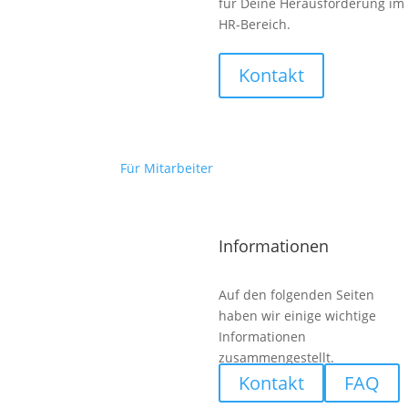
für Deine Herausforderung im
HR-Bereich.
Kontakt
Zurück zur Übersicht
Ansprechpartner für die Redaktionen
Für Mitarbeiter
Informationen
Auf den folgenden Seiten
haben wir einige wichtige
Informationen
zusammengestellt.
Kontakt
FAQ