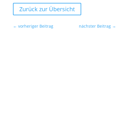
Zurück zur Übersicht
←
vorheriger Beitrag
nächster Beitrag
→
Ansprechpartner für die Redaktionen
SYNERGIE Personal Deutschland GmbH
Gebrüder-Himmelheber-Str. 7
76135 Karlsruhe
Helge Schaare
Telefon: +49 721 354498-0
E-Mail:
marketing@synergie.de