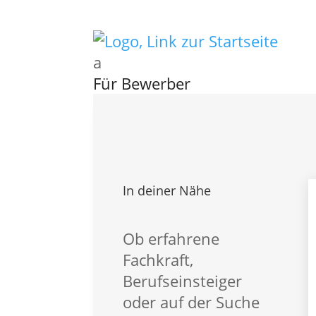
a
Für Bewerber
Kontakt
Für Bewerber
Vorteile – Für Bewerber
Aktuelle Stellen
Karriere Intern
In deiner Nähe
Ausbildung Intern
Initiativbewerbung
Global Talent
Ob erfahrene
Für Professionals
Fachkraft,
FAQ – Für Bewerber
Berufseinsteiger
oder auf der Suche