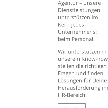
Agentur – unsere
Unbefristeter Arbeitsvertrag
Dienstleistungen
Übertarifliche Vergütung ab 23,- €/
unterstützen im
Einkaufsrabatte bei zahlreichen F
Kern jedes
Vorschuss- und Abschlagszahlung
Willkommensbonus (500 €)
nach 3
Unternehmens:
Mitarbeiter werben Mitarbeiter (Bo
beim Personal.
Mit einer Bewerbung unkomplizier
Kontakte zu vielen Firmen
Wir unterstützen mi
unserem Know-how
stellen die richtigen
Fragen und finden
Lösungen für Deine
Deine Aufgaben
Herausforderung i
Fertigung von Einzelteilen oder Kle
HR-Bereich.
Einrichtung, Programmierung und 
Fräsmaschinen
Einrichtung und Umrüstung der Ma