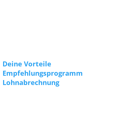
Vorteil
uren und Qualitätskontrollen
Selbständige Arbeitsweise un
ch weitere Infos? Melde Dich gerne direkt unter
moenchengladba
Deine Vorteile
Empfehlungsprogramm
Lohnabrechnung
Hier sind wir bei Fragen zu erreichen!
Standort
SYNERGIE Personal Solutio
Mönchengladbach
Bismarckstraße 100
41061
Mönchengladbach