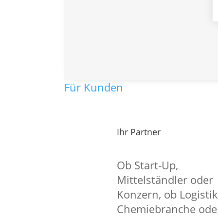
Zerspannungs
Ort
40210 Düsseldorf
Für Kunden
Ein sicherer Job mit starken Vorteilen
Starte als
Zerspannungsmechaniker
Ihr Partner
Arbeitsvertrag als
Zerspannungsmec
Mach den ersten Schritt und komm 
Ob Start-Up,
in Düsseldorf.
Mittelständler oder
Kein Anschreiben nötig – einfach be
Konzern, ob Logistik
Chemiebranche ode
Wir bieten Dir