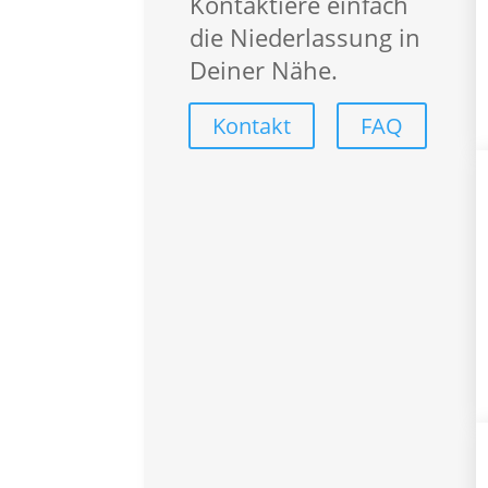
Kontaktiere einfach
Callcenter
die Niederlassung in
Finance
Deiner Nähe.
Handwerk
Industrial
Kontakt
FAQ
Logistik
Office
Über uns
Über SYNERGIE
SYNERGIE International
Engage­ment und Verantwo
Presse
Service-Center
Für Bewerber