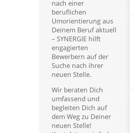
Für Kunden
nach einer
Für Kunden – Vorteile
beruflichen
Arbeitnehmerüberlassun
Umorientierung aus
Personalberatung
Deinem Beruf aktuell
synergieProxi OnSite
– SYNERGIE hilft
synergieProxi Master
engagierten
Global Talent Recruitung
Bewerbern auf der
Suche nach ihrer
Für Mitarbeiter
neuen Stelle.
Vorteile – Für Mitarbeiter
Empfehlungsprogramm
Wir beraten Dich
Lohnabrechnung
umfassend und
FAQ – Für Mitarbeiter
begleiten Dich auf
dem Weg zu Deiner
Branchen
neuen Stelle!
Automotive