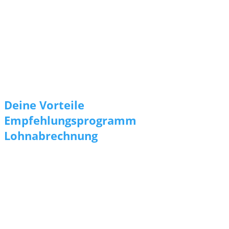
Bäckereiverkäuferin (m/w/d) i
Quereinsteiger (m/w/d) sind h
Zuverlässigkeit und Sorgfalt
Teamfähigkeit
ch weitere Infos? Melde Dich gerne direkt unter
bonn-jobs@syner
Deine Vorteile
Empfehlungsprogramm
Lohnabrechnung
Per Whatsapp bewerben
Hier sind wir bei Fragen zu erreichen!
Standort