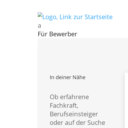
a
Für Bewerber
Kontakt
Für Bewerber
Vorteile – Für Bewerber
Aktuelle Stellen
Karriere Intern
In deiner Nähe
Ausbildung Intern
Initiativbewerbung
Global Talent
Ob erfahrene
Für Professionals
Fachkraft,
FAQ – Für Bewerber
Berufseinsteiger
oder auf der Suche