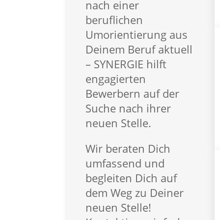
Für Kunden
nach einer
Für Kunden – Vorteile
beruflichen
Arbeitnehmerüberlassun
Umorientierung aus
Personalberatung
Deinem Beruf aktuell
synergieProxi OnSite
– SYNERGIE hilft
synergieProxi Master
engagierten
Global Talent Recruitung
Bewerbern auf der
Suche nach ihrer
Für Mitarbeiter
neuen Stelle.
Vorteile – Für Mitarbeiter
Empfehlungsprogramm
Wir beraten Dich
Lohnabrechnung
umfassend und
FAQ – Für Mitarbeiter
begleiten Dich auf
dem Weg zu Deiner
Branchen
neuen Stelle!
Automotive