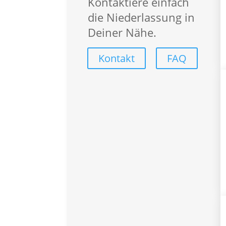
Kontaktiere einfach
Callcenter
die Niederlassung in
Finance
Deiner Nähe.
Handwerk
Industrial
Kontakt
FAQ
Logistik
Office
Über uns
Über SYNERGIE
SYNERGIE International
Engage­ment und Verantwo
Presse
Service-Center
Für Bewerber