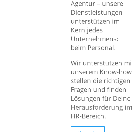
Agentur – unsere
Unbefristeter Arbeitsvertrag
Dienstleistungen
Übertarifliche Vergütung ab 15,33 €
unterstützen im
100% Feiertagszuschlag, 50% Sonnta
Weihnachts- und Urlaubsgeld
Kern jedes
Fahrtkostenzuschuss
ÖPNV,
Deutsc
Unternehmens:
Arbeitsplatz mit ÖPNV erreichbar
beim Personal.
Einkaufsrabatte bei zahlreichen F
Vorschuss- und Abschlagszahlung
Mit einer Bewerbung unkomplizier
Wir unterstützen mi
unserem Know-how
stellen die richtigen
Fragen und finden
Lösungen für Deine
Deine Aufgaben
Herausforderung i
HR-Bereich.
Bedienen und Beraten der Kunden 
Vor- und nachbereitende Tätigkeite
Zubereiten von Snacks, Gerichten 