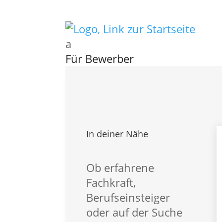
a
Für Bewerber
Kontakt
Für Bewerber
Vorteile – Für Bewerber
Aktuelle Stellen
Karriere Intern
In deiner Nähe
Ausbildung Intern
Initiativbewerbung
Global Talent
Ob erfahrene
Für Professionals
Fachkraft,
FAQ – Für Bewerber
Berufseinsteiger
oder auf der Suche