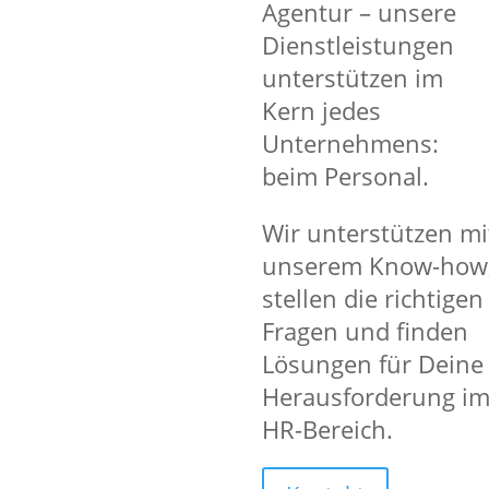
Agentur – unsere
Unbefristeter Arbeitsvertrag
Dienstleistungen
Übertarifliche Vergütung ab 18,50,- 
unterstützen im
100% Feiertagszuschlag, 50% Sonnta
Weihnachts- und Urlaubsgeld
Kern jedes
Fahrtkostenzuschuss
ÖPNV,
Deutsc
Unternehmens:
Hochwertige Arbeitsschutzkleidun
beim Personal.
Vorschuss- und Abschlagszahlung
Willkommensbonus (500 €)
nach 3
Mitarbeiter werben Mitarbeiter (Bo
Wir unterstützen mi
unserem Know-how
stellen die richtigen
Fragen und finden
Lösungen für Deine
Deine Aufgaben
Herausforderung i
HR-Bereich.
Einrichtung und Bedienung von Ab
Abkanten und Biegen von Blechteil
Bearbeitung von Metallteilen