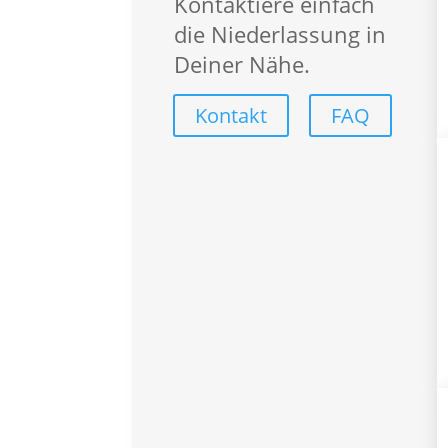
Kontaktiere einfach
Callcenter
die Niederlassung in
Finance
Deiner Nähe.
Handwerk
Industrial
Kontakt
FAQ
Logistik
Office
Über uns
Über SYNERGIE
SYNERGIE International
Engage­ment und Verantwo
Presse
Service-Center
Für Bewerber