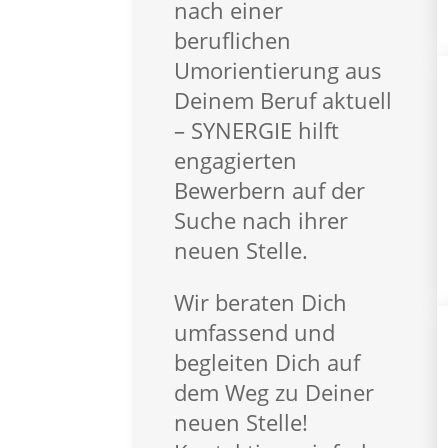
Für Kunden
nach einer
Für Kunden – Vorteile
beruflichen
Arbeitnehmerüberlassun
Umorientierung aus
Personalberatung
Deinem Beruf aktuell
synergieProxi OnSite
– SYNERGIE hilft
synergieProxi Master
engagierten
Global Talent Recruitung
Bewerbern auf der
Suche nach ihrer
Für Mitarbeiter
neuen Stelle.
Vorteile – Für Mitarbeiter
Empfehlungsprogramm
Wir beraten Dich
Lohnabrechnung
umfassend und
FAQ – Für Mitarbeiter
begleiten Dich auf
dem Weg zu Deiner
Branchen
neuen Stelle!
Automotive