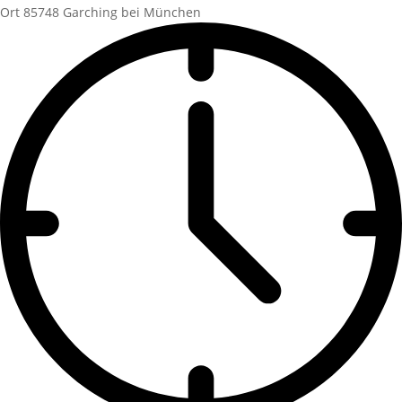
Ort
85748 Garching bei München