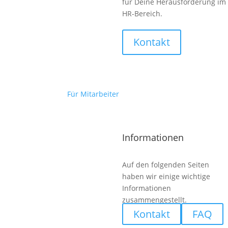
für Deine Herausforderung im
HR-Bereich.
Kontakt
Gabelstaplerfahrer (m/w/d)
Für Mitarbeiter
Informationen
Auf den folgenden Seiten
haben wir einige wichtige
Informationen
zusammengestellt.
Kontakt
FAQ