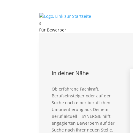
a
Für Bewerber
Kontakt
Für Bewerber
Vorteile – Für Bewerber
Aktuelle Stellen
Karriere Intern
In deiner Nähe
Ausbildung Intern
Initiativbewerbung
Global Talent
Ob erfahrene Fachkraft,
Berufseinsteiger oder auf der
Für Professionals
Suche nach einer beruflichen
FAQ – Für Bewerber
Umorientierung aus Deinem
Beruf aktuell – SYNERGIE hilft
Für Kunden
engagierten Bewerbern auf der
Für Kunden – Vorteile
Suche nach ihrer neuen Stelle.