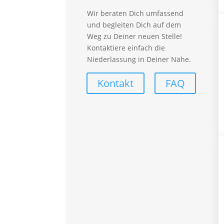
Arbeitnehmerüberlassung
Wir beraten Dich umfassend
Personalberatung
und begleiten Dich auf dem
synergieProxi OnSite
Weg zu Deiner neuen Stelle!
synergieProxi Master
Kontaktiere einfach die
Global Talent Recruitung
Niederlassung in Deiner Nähe.
Für Mitarbeiter
Kontakt
FAQ
Vorteile – Für Mitarbeiter
Empfehlungsprogramm
Lohnabrechnung
FAQ – Für Mitarbeiter
Branchen
Automotive
Callcenter
Finance
Handwerk
Industrial