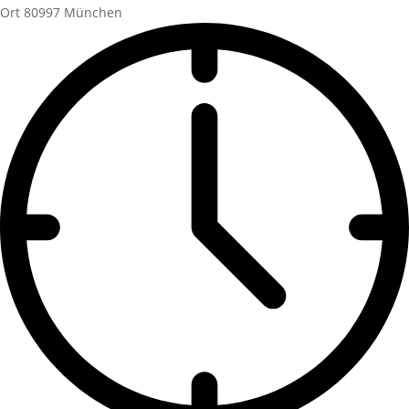
Ort
80997 München