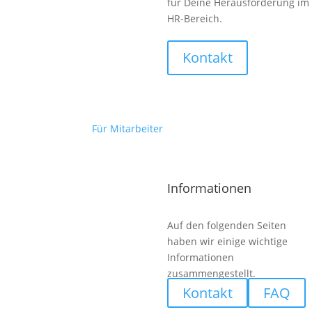
für Deine Herausforderung im
HR-Bereich.
Kontakt
Dreher (m/w/d) Flugzeugbau
Für Mitarbeiter
Informationen
Auf den folgenden Seiten
haben wir einige wichtige
Informationen
zusammengestellt.
Kontakt
FAQ