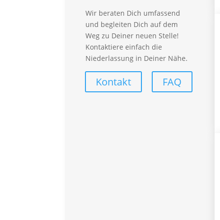
Arbeitnehmerüberlassung
Wir beraten Dich umfassend
Personalberatung
und begleiten Dich auf dem
synergieProxi OnSite
Weg zu Deiner neuen Stelle!
synergieProxi Master
Kontaktiere einfach die
Global Talent Recruitung
Niederlassung in Deiner Nähe.
Für Mitarbeiter
Kontakt
FAQ
Vorteile – Für Mitarbeiter
Empfehlungsprogramm
Lohnabrechnung
FAQ – Für Mitarbeiter
Branchen
Automotive
Callcenter
Finance
Handwerk
Industrial