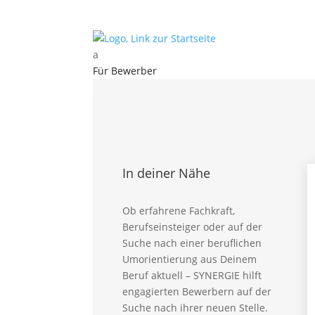
a
Für Bewerber
Kontakt
Für Bewerber
Vorteile – Für Bewerber
Aktuelle Stellen
Karriere Intern
In deiner Nähe
Ausbildung Intern
Initiativbewerbung
Global Talent
Ob erfahrene Fachkraft,
Berufseinsteiger oder auf der
Für Professionals
Suche nach einer beruflichen
FAQ – Für Bewerber
Umorientierung aus Deinem
Beruf aktuell – SYNERGIE hilft
Für Kunden
engagierten Bewerbern auf der
Für Kunden – Vorteile
Suche nach ihrer neuen Stelle.