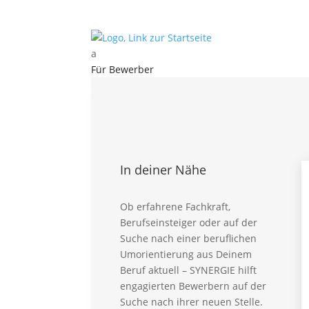
a
Für Bewerber
Kontakt
Für Bewerber
Vorteile – Für Bewerber
Aktuelle Stellen
Karriere Intern
In deiner Nähe
Ausbildung Intern
Initiativbewerbung
Global Talent
Ob erfahrene Fachkraft,
Berufseinsteiger oder auf der
Für Professionals
Suche nach einer beruflichen
FAQ – Für Bewerber
Umorientierung aus Deinem
Beruf aktuell – SYNERGIE hilft
Für Kunden
engagierten Bewerbern auf der
Für Kunden – Vorteile
Suche nach ihrer neuen Stelle.