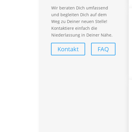
Arbeitnehmerüberlassung
Wir beraten Dich umfassend
Personalberatung
und begleiten Dich auf dem
synergieProxi OnSite
Weg zu Deiner neuen Stelle!
synergieProxi Master
Kontaktiere einfach die
Global Talent Recruitung
Niederlassung in Deiner Nähe.
Für Mitarbeiter
Kontakt
FAQ
Vorteile – Für Mitarbeiter
Empfehlungsprogramm
Lohnabrechnung
FAQ – Für Mitarbeiter
Branchen
Automotive
Callcenter
Finance
Handwerk
Industrial