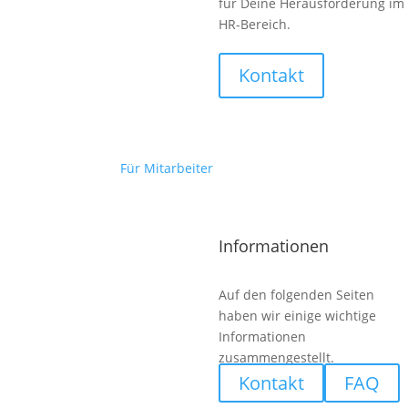
für Deine Herausforderung im
HR-Bereich.
Kontakt
Berufskraftfahrer (m/w/d)
Für Mitarbeiter
Informationen
Auf den folgenden Seiten
haben wir einige wichtige
Informationen
zusammengestellt.
Kontakt
FAQ