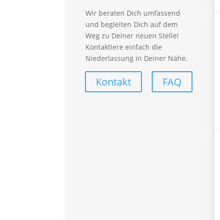
Arbeitnehmerüberlassung
Wir beraten Dich umfassend
Personalberatung
und begleiten Dich auf dem
synergieProxi OnSite
Weg zu Deiner neuen Stelle!
synergieProxi Master
Kontaktiere einfach die
Global Talent Recruitung
Niederlassung in Deiner Nähe.
Für Mitarbeiter
Kontakt
FAQ
Vorteile – Für Mitarbeiter
Empfehlungsprogramm
Lohnabrechnung
FAQ – Für Mitarbeiter
Branchen
Automotive
Callcenter
Finance
Handwerk
Industrial