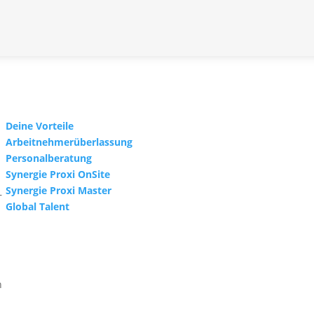
←
vorheriger Beitrag
SYNERGIE Personal Deutschland GmbH
Gebrüder-Himmelheber-Str. 7
76135 Karlsruhe
Deine Vorteile
Arbeitnehmerüberlassung
Helge Schaare
Personalberatung
Telefon: +49 721 354498-0
Synergie Proxi OnSite
E-Mail:
marketing@synergie.de
Synergie Proxi Master
–
Global Talent
.
n