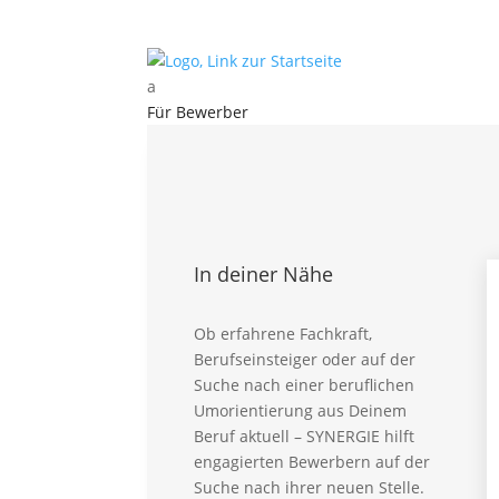
a
Für Bewerber
Kontakt
Für Bewerber
Vorteile – Für Bewerber
Aktuelle Stellen
Karriere Intern
In deiner Nähe
Ausbildung Intern
Initiativbewerbung
Global Talent
Ob erfahrene Fachkraft,
Berufseinsteiger oder auf der
Für Professionals
Suche nach einer beruflichen
FAQ – Für Bewerber
Umorientierung aus Deinem
Beruf aktuell – SYNERGIE hilft
Für Kunden
engagierten Bewerbern auf der
Für Kunden – Vorteile
Suche nach ihrer neuen Stelle.