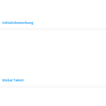
Initiativbewerbung
Messe Staffing Pro i
NEWS-BLOG
Global Talent
15. Oktober 2024
STAFFINGpro↗
ist eine Messe, die jährlich im