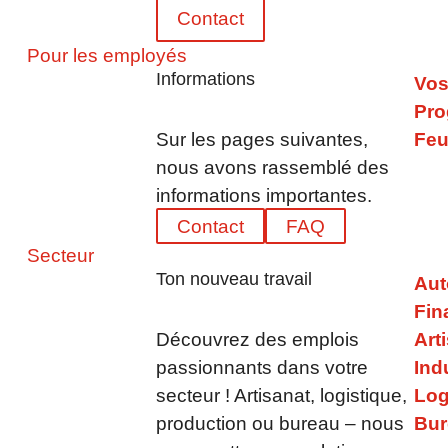
Téléchargement PDF – 25.04.20
Contact
Année commerciale 2016 réussie ch
Pour les employés
augmentation du chiffre d'affaires d
Informations
Vos
Pro
Télécharger au format PDF – 03.
Sur les pages suivantes,
Feu
Des emplois menacés ?!
nous avons rassemblé des
informations importantes.
Téléchargement PDF – 19.09.20
Contact
FAQ
Secteur
SYNERGIE continue de croître - Le 
présent en Bavière grâce à un part
Ton nouveau travail
Aut
Fin
Découvrez des emplois
Art
Téléchargement PDF – 19.02.20
passionnants dans votre
Ind
Année commerciale stable 2015 che
portefeuille de services et un partena
secteur ! Artisanat, logistique,
Log
production ou bureau – nous
Bur