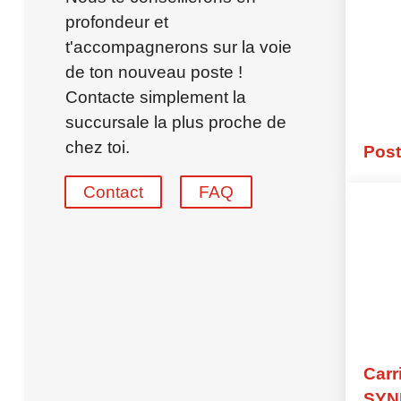
synergieProxi Master
profondeur et
Recrutement de talents mondia
t'accompagnerons sur la voie
de ton nouveau poste !
Pour les employés
Avantages – Pour les employés
Contacte simplement la
Programme de parrainage
succursale la plus proche de
Feuille de paie
chez toi.
Post
FAQ – Pour les employés
Contact
FAQ
Secteur
Automobile
Centre d'appels
Finance
Artisanat
Industriel
Logistique
Bureau
Carr
SYN