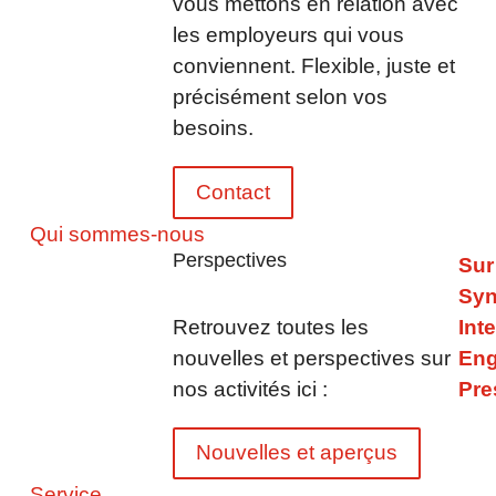
vous mettons en relation avec
Téléchargement PDF – 05.02.20
les employeurs qui vous
SYNERGIE Personal enregistre de bon
conviennent. Flexible, juste et
croissance toutefois clairement ress
précisément selon vos
besoins.
Téléchargement PDF – 11.08.20
SYNERGIE poursuit sa croissance 
Contact
fructueuse
Qui sommes-nous
Perspectives
Téléchargement PDF – 27.02.20
Sur
Syn
„L'effet “Synergie" est réalisé - G
SYNERGIE Personal et ainsi le num
Retrouvez toutes les
Int
nouvelles et perspectives sur
Eng
nos activités ici :
Pre
Téléchargement PDF – 14/10/20
Contact pour les rédactions
Nouvelles et aperçus
SYNERGIE Personal Deutschland
Service