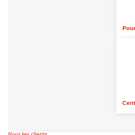
Téléchargement PDF – 19.03.20
Année commerciale stable 2018 c
Pour
Téléchargement PDF – 11.02.20
La baisse du nombre de candidats p
Téléchargement PDF – 19.12.20
Soutien actif et financier du repaire 
Téléchargement PDF – 13.12.20
Cent
Offrez de la joie avec "Boîtes de N
Téléchargement PDF – 31.10.20
Pour les clients