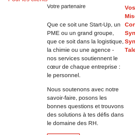
SYNERGIE ouvre une agence à Ba
Votre partenaire
Vos
Mis
Téléchargement PDF – 06.06.20
Que ce soit une Start-Up, un
Con
PME ou un grand groupe,
Syn
Année commerciale réussie 2017 
que ce soit dans la logistique,
Syn
la chimie ou une agence -
Tal
Téléchargement PDF – 21.03.20
nos services soutiennent le
SYNERGIE Personal Deutschland ou
cœur de chaque entreprise :
le personnel.
Téléchargement PDF - 15.03.201
Nous soutenons avec notre
SYNERGIE Personal Deutschland ou
savoir-faire, posons les
bonnes questions et trouvons
Téléchargement PDF – 28.02.20
des solutions à tes défis dans
SYNERGIE Personal Deutschland G
le domaine des RH.