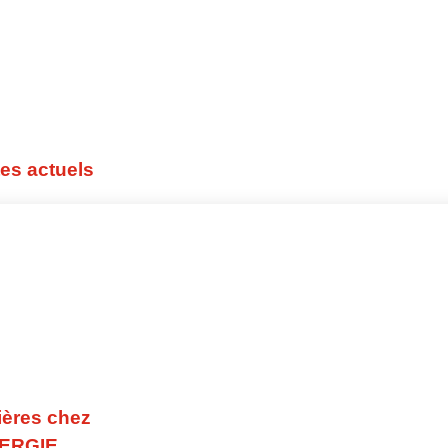
ux
es actuels
ières chez
ERGIE