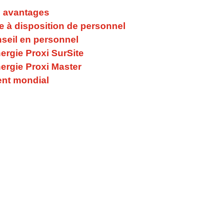
mberg
 avantages
e à disposition de personnel
18
seil en personnel
ergie Proxi SurSite
chez SYNERGIE Personal
ergie Proxi Master
ent mondial
18
vre une nouvelle succursale à Eisenach
8
vre une nouvelle succursale à Donauwörth
18
mbH fusionne avec la société bavaroise CAVALLO