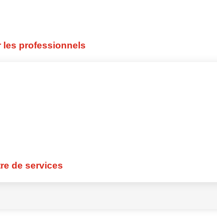
19
hez SYNERGIE Personal
 les professionnels
19
ose des défis aux entreprises
18
de brigands
18
re de services
oël" - SYNERGIE jusqu'au 15.11.
18