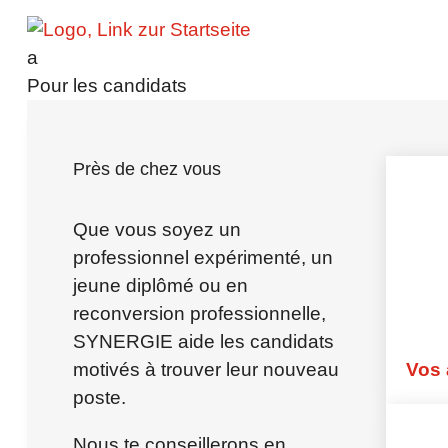
Contact
a
Pour les candidats
Pour les candidats
Avantages – Pour les candidats
Postes actuels
Carrière : Stagiaire
Près de chez vous
Stage de formation
Candidature spontanée
Talent mondial
Que vous soyez un
Pour les professionnels
professionnel expérimenté, un
FAQ – Pour les candidats
jeune diplômé ou en
reconversion professionnelle,
Pour les clients
SYNERGIE aide les candidats
Pour les clients – Avantages
motivés à trouver leur nouveau
Vos
Mise à disposition de personnel
poste.
Conseil en personnel
synergieProxi OnSite
Nous te conseillerons en