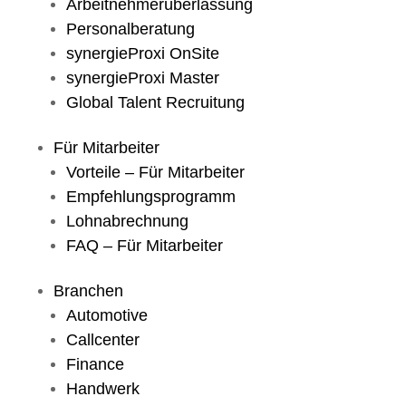
Arbeitnehmerüberlassung
Personalberatung
synergieProxi OnSite
synergieProxi Master
Küchenhelfer (m/w/d)
Global Talent Recruitung
Für Mitarbeiter
Vorteile – Für Mitarbeiter
Empfehlungsprogramm
Lohnabrechnung
FAQ – Für Mitarbeiter
Branchen
Automotive
Callcenter
Finance
Handwerk