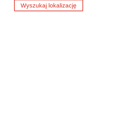
Wyszukaj lokalizację
45 lat doświadczenia
Co najmniej 250 aktualnych ofert pracy