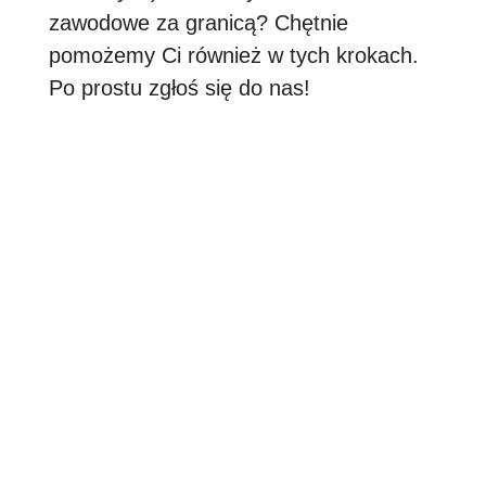
zawodowe za granicą? Chętnie
pomożemy Ci również w tych krokach.
Po prostu zgłoś się do nas!
Co oferujemy w SYNERGIE
✓
Odpowiednie oferty pracy
✓
Osoby kontaktowe
✓
Sympatyczne doradztwo
✓
Atrakcyjne warunki
Towarzysz na Twojej ścieżce
zawodowej