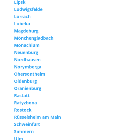
Lipsk
Ludwigsfelde
Lörrach
Lubeka
Magdeburg
Mönchengladbach
Monachium
Neuenburg
Nordhausen
Norymberga
Obersontheim
Oldenburg
Oranienburg
Rastatt
Ratyzbona
Rostock
Rüsselsheim am Main
Schweinfurt
Simmern
Ulm