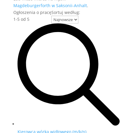
Magdeburgerforth w Saksonii-Anhalt
.
Ogłoszenia o pracę
Sortuj według:
1
-
5
od
5
Kierowca wózka widłowego (m/k/n)