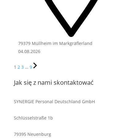
79379 Müllheim im Markgräflerland
04.08.2026
1
2
3
…
9
Jak się z nami skontaktować
SYNERGIE Personal Deutschland GmbH
Schlüsselstraße 1b
79395 Neuenburg