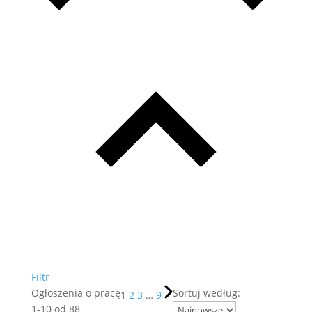
Filtr
Ogłoszenia o pracę
Sortuj według:
1
2
3
…
9
1
-
10
od
88