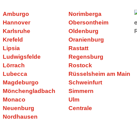
Amburgo
Norimberga
Hannover
Obersontheim
Karlsruhe
Oldenburg
Krefeld
Oranienburg
Lipsia
Rastatt
Ludwigsfelde
Regensburg
Lörrach
Rostock
Lubecca
Rüsselsheim am Main
Magdeburgo
Schweinfurt
Mönchengladbach
Simmern
Monaco
Ulm
Neuenburg
Centrale
Nordhausen