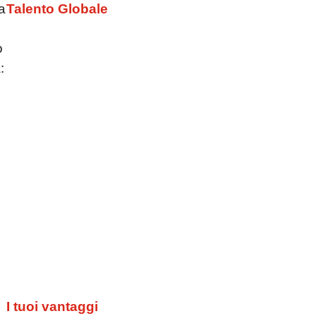
ia
Talento Globale
o
:
e
I tuoi vantaggi