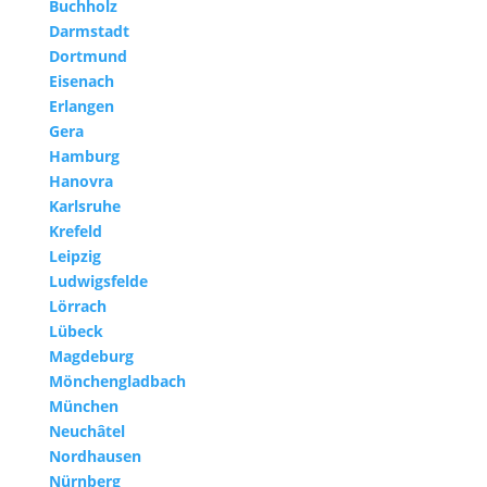
Buchholz
Darmstadt
Dortmund
Eisenach
Erlangen
Gera
Hamburg
Hanovra
Karlsruhe
Krefeld
Leipzig
Ludwigsfelde
Lörrach
Lübeck
Magdeburg
Mönchengladbach
München
Neuchâtel
Nordhausen
Nürnberg