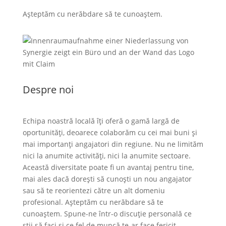
Așteptăm cu nerăbdare să te cunoaștem.
Despre noi
Echipa noastră locală îți oferă o gamă largă de
oportunități, deoarece colaborăm cu cei mai buni și
mai importanți angajatori din regiune. Nu ne limităm
nici la anumite activități, nici la anumite sectoare.
Această diversitate poate fi un avantaj pentru tine,
mai ales dacă dorești să cunoști un nou angajator
sau să te reorientezi către un alt domeniu
profesional. Așteptăm cu nerăbdare să te
cunoaștem. Spune-ne într-o discuție personală ce
știi să faci și ce fel de muncă te-ar face fericit.