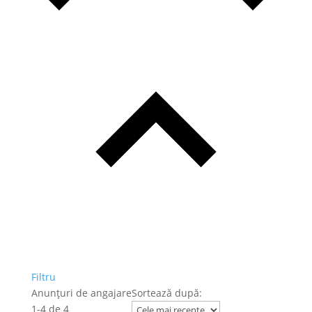
Filtru
Anunțuri de angajare
Sortează după:
1
-
4
de
4