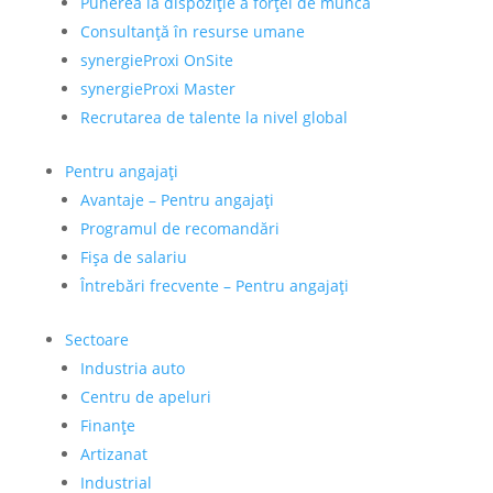
Punerea la dispoziție a forței de muncă
Consultanță în resurse umane
synergieProxi OnSite
synergieProxi Master
Recrutarea de talente la nivel global
Pentru angajați
Avantaje – Pentru angajați
Programul de recomandări
Fișa de salariu
Întrebări frecvente – Pentru angajați
Sectoare
Industria auto
Centru de apeluri
Finanțe
Artizanat
Industrial