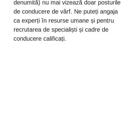
denumită) nu mai vizează doar posturile
de conducere de vârf. Ne puteți angaja
ca experți în resurse umane și pentru
recrutarea de specialiști și cadre de
conducere calificați.
Consultanță în resurse umane bazată pe
analiză, nu pe intuiție
Cu ajutorul instrumentului INSIGHTS
MDI®, care și-a dovedit eficiența de-a
lungul anilor, experții noștri certificați pot
analiza interesele, valorile și atitudinile
candidaților și angajaților
dumneavoastră și le pot corela cu