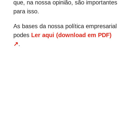
que, na nossa opinião, são importantes
para isso.
As bases da nossa política empresarial
podes
Ler aqui (download em PDF)
↗
.
O Nosso Código de Ética
Assumir a responsabilidade social é
entendida pela SYNERGIE como um
dever empresarial. A SYNERGIE, por
isso, compromete-se com esta
responsabilidade, e tem vindo a
fundamentar toda a sua atuação, desde
2011, num Código de Ética de caráter