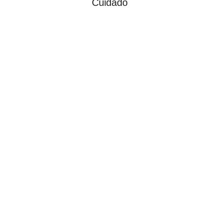
Cuidado
Experiencia y compromiso: nuestro
equipo para su éxito
„Con 30 años
de experiencia
en el sector
servicios y una
especialización
en el sector