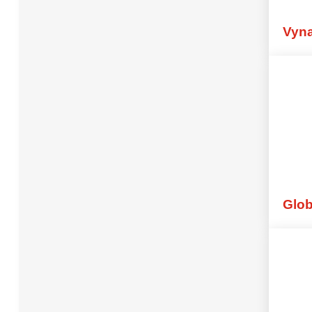
SUCCESS GROWS IN T
Vyna
Glob
Globální studenti