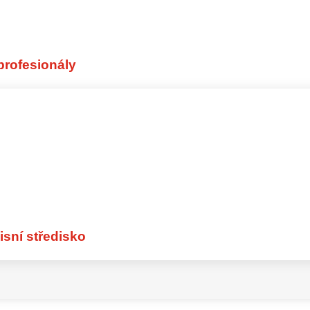
ivitou
Kvalifikovaní odborníci p
denti, kteří jsou
Global Workers jsou kval
 pracovníci na plný
jsou cíleně nasazováni 
profesionály
ři sezónních špičkách,
profily. Jsou obzvláště
ově omezených úkolech
pozice s jasnými odborn
organizační náročností.
kvalifikace, zkušenosti a
Objevte nyní
isní středisko
éně 250 aktuálních pozic
Místně ve vašem okol