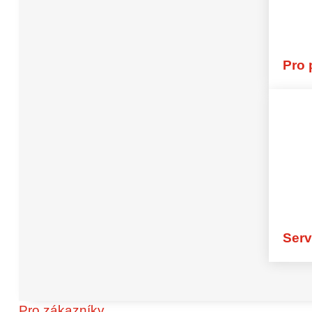
Flexibilní podpora s vysokou produkt
Global Students jsou mezinárodní stu
nasazováni jako motivovaní, dočasní
Pro 
úvazek. Podporují vaši společnost p
krátkodobých projektech nebo čas
– s vysokou flexibilitou a minimální 
Objevte nyní
Serv
45 let zkušeností
Nejm
Pro zákazníky