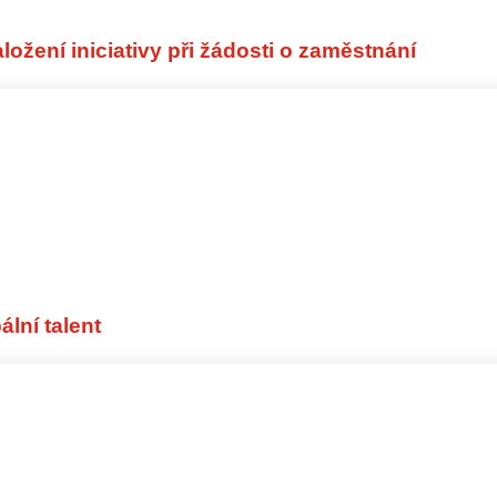
HE WE.
ložení iniciativy při žádosti o zaměstnání
ální talent
Globální pracovníci