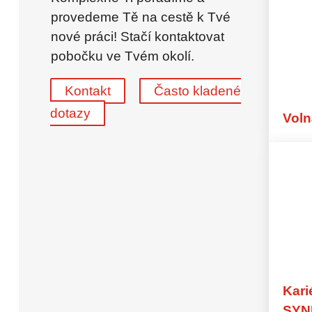
synergieProxi Master
provedeme Tě na cestě k Tvé
Nábor globálních talentů
nové práci! Stačí kontaktovat
pobočku ve Tvém okolí.
Pro zaměstnance
Výhody – Pro zaměstnance
Kontakt
Často kladené
Doporučení programu
Výplatní páska
dotazy
Voln
FAQ – Pro zaměstnance
Branže
Automobilový
Callcentrum
Finance
Řemeslo
Průmyslový
Logistika
Kancelář
Kari
SYN