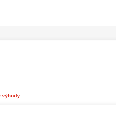
i o zaměstnání
e výhody