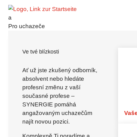
Kontakt
a
Pro uchazeče
Pro uchazeče
Výhody – Pro uchazeče
Volná místa
Stáž
Ve tvé blízkosti
Stáž
Vynaložení iniciativy při žádost
Globální talent
Ať už jste zkušený odborník,
Pro profesionály
absolvent nebo hledáte
FAQ – Pro uchazeče
profesní změnu z vaší
současné profese –
Pro zákazníky
SYNERGIE pomáhá
Pro zákazníky – Výhody
angažovaným uchazečům
Vaš
Pronájem pracovních sil
najít novou pozici.
Personální poradenství
synergieProxi OnSite
Komplexně Ti poradíme a