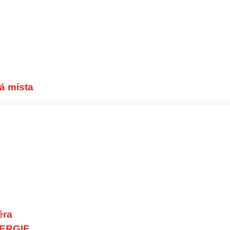
á místa
éra
ERGIE