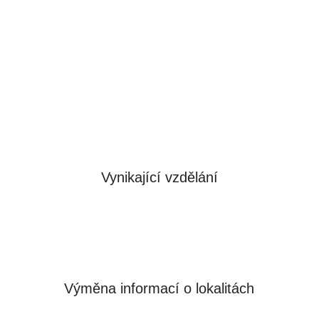
Day
“můžete se profesně i osobně dále
rozvíjet. Po úspěšném absolvování
vzdělávání obvykle rádi přijímáme naše
absolventy do trvalého zaměstnání.
Vynikající vzdělání
Výměna informací o lokalitách