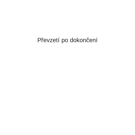
Převzetí po dokončení
Zájem?
Blíží se konec školy nebo hledáte první
zaměstnání?