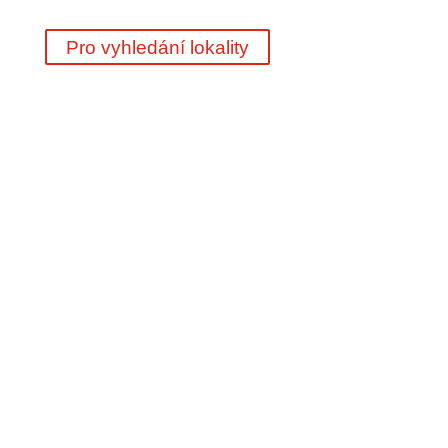
Pro vyhledání lokality
45 let zkušeností