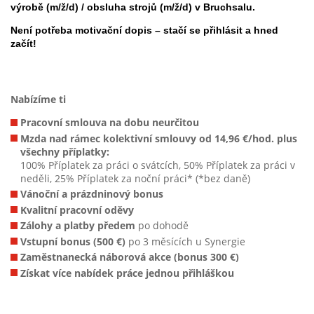
výrobě (m/ž/d) / obsluha strojů (m/ž/d) v Bruchsalu.
Není potřeba motivační dopis – stačí se přihlásit a hned
začít!
Nabízíme ti
Pracovní smlouva na dobu neurčitou
Mzda nad rámec kolektivní smlouvy od 14,96 €/hod. plus
všechny příplatky:
100% Příplatek za práci o svátcích, 50% Příplatek za práci v
neděli, 25% Příplatek za noční práci* (*bez daně)
Vánoční a prázdninový bonus
Kvalitní pracovní oděvy
Zálohy a platby předem
po dohodě
Vstupní bonus (500 €)
po 3 měsících u Synergie
Zaměstnanecká náborová akce (bonus 300 €)
Získat více nabídek práce jednou přihláškou