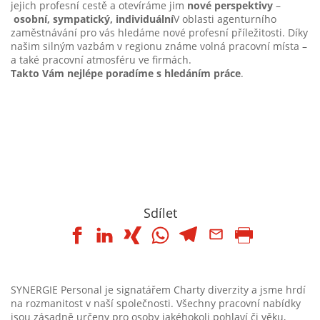
jejich profesní cestě a otevíráme jim
nové perspektivy
–
osobní, sympatický, individuální
V oblasti agenturního
zaměstnávání pro vás hledáme nové profesní příležitosti. Díky
našim silným vazbám v regionu známe volná pracovní místa –
a také pracovní atmosféru ve firmách.
Takto Vám nejlépe poradíme s hledáním práce
.
Sdílet
SYNERGIE Personal je signatářem Charty diverzity a jsme hrdí
na rozmanitost v naší společnosti. Všechny pracovní nabídky
jsou zásadně určeny pro osoby jakéhokoli pohlaví či věku,