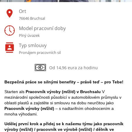
Ort
76646 Bruchsal
Model pracovní doby
Plný úvazek
Typ smlouvy
Pronájem pracovních sil
Od 14,96 eura za hodinu
Bezpečná práce se silnými benefity – právě teď – pro Tebe!
Starten als
Pracovník výroby (m/ž/d) v Bruchsalu
V
mezinárodní společnosti působící v automobilovém průmyslu v
oblasti plastů a zajistěte si smlouvu na dobu neurčitou jako
Pracovník výroby (m/ž/d)
– s nadtarifním ohodnocením a
mnoha výhodami.
Udělej první krok a přidej se k našemu týmu jako pracovník
výroby (m/ž/d) / pracovník ve výrobě (m/ž/d) / dělník ve