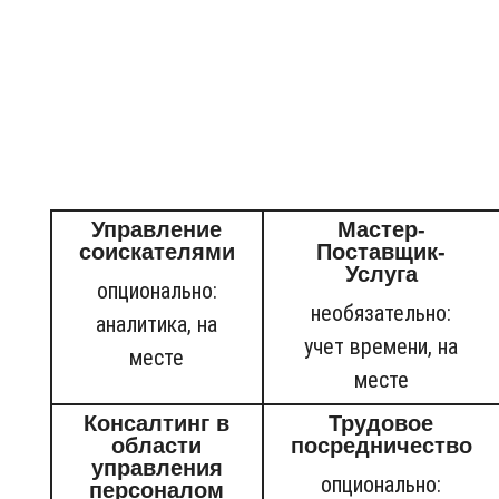
✓ Обученные кандидаты
Люди — ключ к успеху. На этой
простой, но важной основе строится
сотрудничество между SYNERGIE,
нашими клиентскими компаниями,
сотрудниками и соискателями.
Управление
Мастер-
соискателями
Поставщик-
Услуга
опционально:
необязательно:
аналитика, на
учет времени, на
месте
месте
Консалтинг в
Трудовое
области
посредничество
управления
опционально:
персоналом