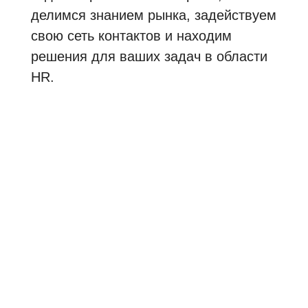
делимся знанием рынка, задействуем
свою сеть контактов и находим
решения для ваших задач в области
HR.
Что мы предлагаем вам в SYNERGIE
✓
Интерфейс между всеми
участниками
✓
Большая сеть
✓
Долгосрочное сотрудничество