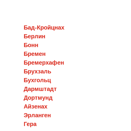
Бад-Кройцнах
Берлин
Бонн
Бремен
Бремерхафен
Брухзаль
Бухгольц
Дармштадт
Дортмунд
Айзенах
Эрланген
Гера