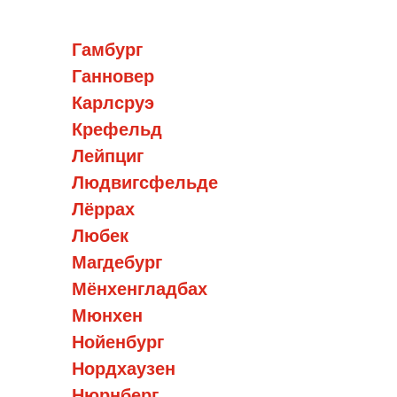
Гамбург
Ганновер
Карлсруэ
Крефельд
Лейпциг
Людвигсфельде
Лёррах
Любек
Магдебург
Мёнхенгладбах
Мюнхен
Нойенбург
Нордхаузен
Нюрнберг