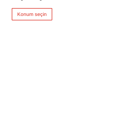
Konum seçin
SYNERGIE Uluslararası
SYNERGIE, Avrupa'da ve ötesinde
beşinci en büyük insan kaynakları
uzmanı olarak diğer ülkelerde de
faaliyet göstermektedir.