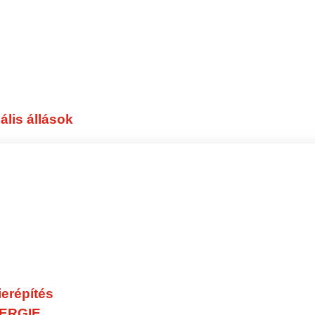
ális állások
ierépítés
ERGIE