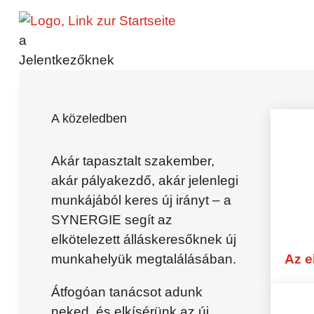
Kapcsolat
a
Jelentkezőknek
Jelentkezőknek
Előnyök – Jelentkezőknek
Aktuális állások
Karrierlehetőség gyakornoknak
A közeledben
Gyakorlat
Ösztönös jelentkezés
Globális Tehetség
Akár tapasztalt szakember,
Professzionistáknak
akár pályakezdő, akár jelenlegi
GYIK – Jelentkezőknek
munkájából keres új irányt – a
SYNERGIE segít az
Vásárlók számára
elkötelezett álláskeresőknek új
Vásárlóknak – Előnyök
munkahelyük megtalálásában.
Az e
Munkaerő-kölcsönzés
Személyi tanácsadás
Átfogóan tanácsot adunk
synergieProxi OnSite
neked, és elkísérünk az új