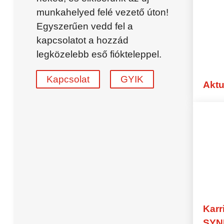
synergieProxi Master
munkahelyed felé vezető úton!
Globális tehetségtoborzás
Egyszerűen vedd fel a
kapcsolatot a hozzád
Munkatársaknak
Előnyök – Munkavállalóknak
legközelebb eső fiókteleppel.
Ajánlási program
Kapcsolat
Bérszámfejtés
GYIK
Aktu
GYIK – Munkatársaknak
Iparág
Autóipari
Hívásközpont
Pénzügy
Kézműves
Ipari
Logisztika
Iroda
Karr
SYN