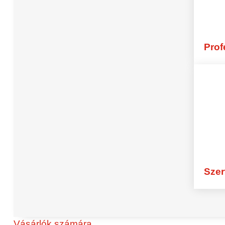
Feltöltés
Fájlok húzása és dobása,
Vál
Prof
Telephely kiválasztása
*
Hozzájárulás az újrafeldolgozáshoz
Igen, ezennel hozzájárulok ahhoz
Adatvédelem
*
Igen, ott van
Adatvédelmi és Fel
Üzenet küldése
Szer
45 éves tapasztalat
Leg
Vásárlók számára