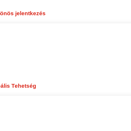
HE WE.
önös jelentkezés
ális Tehetség