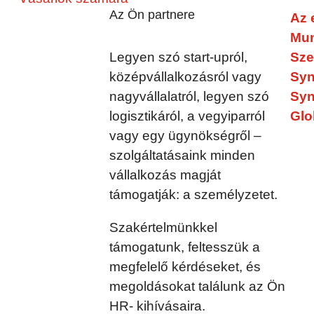
Az Ön partnere
Az 
Mun
Legyen szó start-upról,
Sze
Egyedi megoldások
középvállalkozásról vagy
Syn
nagyvállalatról, legyen szó
Syn
logisztikáról, a vegyiparról
Glo
vagy egy ügynökségről –
szolgáltatásaink minden
vállalkozás magját
támogatják: a személyzetet.
Szakértelmünkkel
támogatunk, feltesszük a
megfelelő kérdéseket, és
Impresszum
Adat
megoldásokat találunk az Ön
HR- kihívásaira.
Hungarian