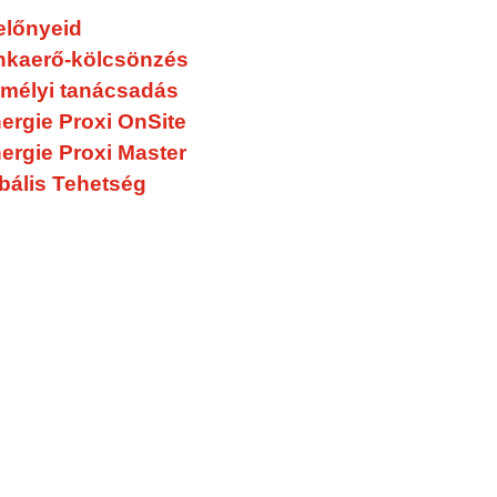
előnyeid
kaerő-kölcsönzés
mélyi tanácsadás
Személyes kapcsolat
Számos díj
ergie Proxi OnSite
ergie Proxi Master
bális Tehetség
SUCCESS GROWS IN THE WE.
védelem
Visszaélés-bejelentő
Nemnyil
rendszer
↗