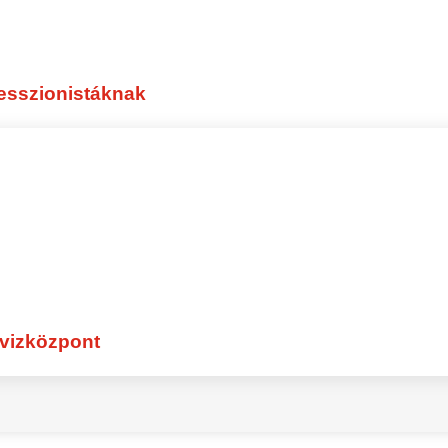
asszon fájlokat a feltöltéshez
esszionistáknak
, hogy adataimat a leírtak szerint kezeljék és felha
használási Feltételek
elolvastam és egyetértek vele
vizközpont
alább 250 aktuális állás
Helyben a közeledbe